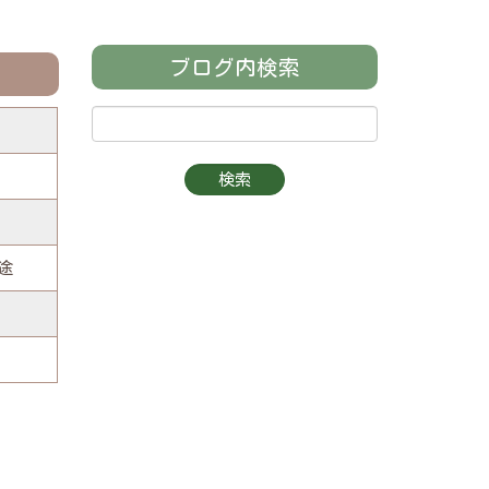
ブログ内検索
）
途